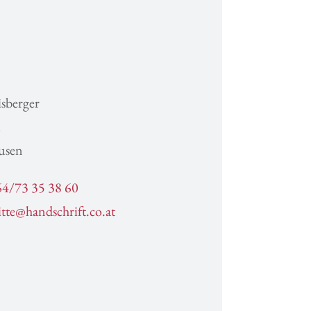
isberger
1
usen
4/73 35 38 60
itte@handschrift.co.at