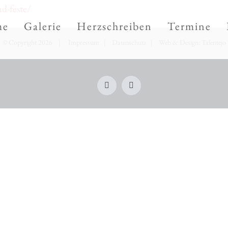
d-feste/
me
Galerie
Herzschreiben
Termine
© Copyright 2026 |
Impressum
|
Datenschutz
| Web & Design:
Talentejo
Facebook
Instagram